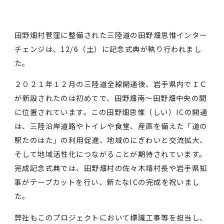
田野畑村菅窪に整備された三陸道の田野畑思惟インタ
チェンジは、12/6（土）に記念式典が執り行われま
た。
２０２１年１２月の三陸道全線開通後、岩手県内でＩ
が新設されたのは初めてで、田野畑南～田野畑中央の
に位置されています。この田野畑思惟（しい）ICの開
は、三陸沿岸道路やトイレや食堂、産直を備えた「道
駅たのはた」の利用促進、地域のにぎわいと交流拡大
そして地域活性化につながることが期待されています