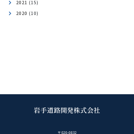
日ごろ一緒に働く仲間の、いつもと違う一面が見れた
も、今日生まれたつながりが、明日からの仕事にも良
形で影響し合えるのではないかと思います。これから
も、健康でいきいきと働ける職場づくりを目指します
カテゴリ
健康経営
地域貢献
年月アーカイブ