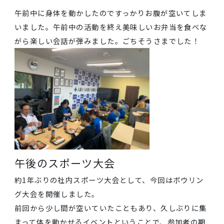
作業を終えて池を見渡すと、目に見えてきれいになっ
いて、ちょっとした達成感と心地よい疲れが。
毎年同じ場所を掃除しているからこそ、「今年も無事
終わったな」という安心感もあって、個人的にはとて
大好きな時間です
お昼ご飯です。28日（火）ということで全員でお弁当
をいただきました！
午前中に身体を動かしたのですっかりお腹が空いてし
いました。午前中の活動を終え美味しいお弁当を食べ
がら楽しい会話が弾みました。ごちそうさまでした！