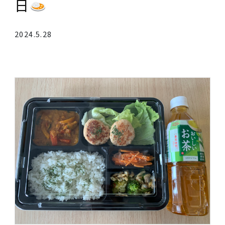
本日はいわて減塩・適塩の
日
2024.5.28