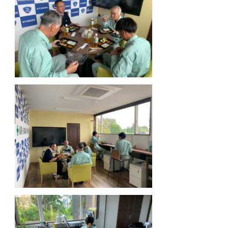
まんがめし喫茶 ひよこ堂
(@hiyoko_dou) • Ins
agram写真と動画