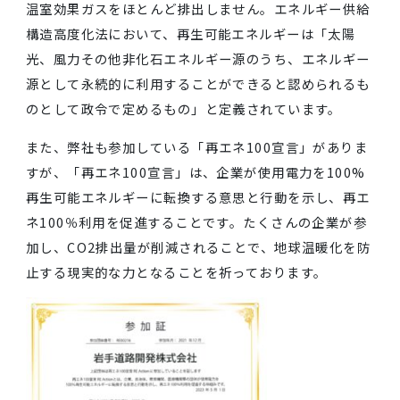
でも、燃料価格の高騰と寒波襲来が重なり電力需要が
っ迫し、大きな話題となりました。再生可能エネルギ
によって国内で安定的な電力を確保できれば、このよ
に世界情勢によって電力がひっ迫するような事態を防
ことが期待できます。
再生可能エネルギーは化石燃料と違って、発電の過程
温室効果ガスをほとんど排出しません。エネルギー供
構造高度化法において、再生可能エネルギーは「太陽
光、風力その他非化石エネルギー源のうち、エネルギ
源として永続的に利用することができると認められる
のとして政令で定めるもの」と定義されています。
また、弊社も参加している「再エネ100宣言」があり
すが、「
再エネ100宣言」は、企業が使用電力を100
再生可能エネルギーに転換する意思と行動を示し、再