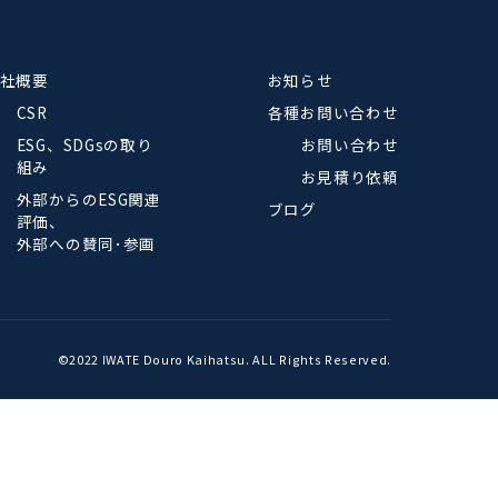
会社概要
お知らせ
CSR
各種お問
ESG、SDGsの取り
お問
組み
お見
外部からのESG関連