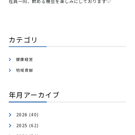
銘酒「陸奥男山」
非常にキレがありスッキリとした味わいが特徴的で、
酒だけではなく、燗酒にしても楽しめる(￣ー￣)ﾆﾔﾘ
社員一同、飲める機会を楽しみにしております♡
カテゴリ
健康経営
地域貢献